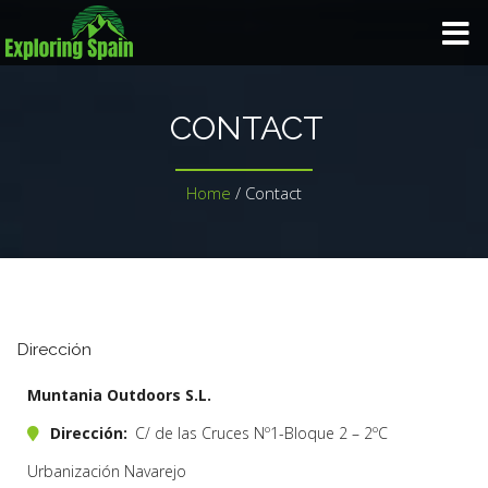
HOME
CONTACT
TRIP TYPE
Home
/
Contact
TAILORED TRIP
GALLERY
Dirección
BLOG
Muntania Outdoors S.L.
ABOUT US
Dirección:
C/ de las Cruces Nº1-Bloque 2 – 2ºC
Urbanización Navarejo