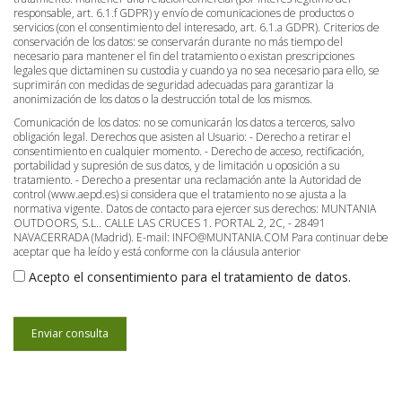
responsable, art. 6.1.f GDPR) y envío de comunicaciones de productos o
servicios (con el consentimiento del interesado, art. 6.1.a GDPR).
Criterios de
conservación de los datos: se conservarán durante no más tiempo del
necesario para mantener el fin del tratamiento o existan prescripciones
legales que dictaminen su custodia y cuando ya no sea necesario para ello, se
suprimirán con medidas de seguridad adecuadas para garantizar la
anonimización de los datos o la destrucción total de los mismos.
Comunicación de los datos: no se comunicarán los datos a terceros, salvo
obligación legal.
Derechos que asisten al Usuario:
- Derecho a retirar el
consentimiento en cualquier momento.
- Derecho de acceso, rectificación,
portabilidad y supresión de sus datos, y de limitación u oposición a su
tratamiento.
- Derecho a presentar una reclamación ante la Autoridad de
control (www.aepd.es) si considera que el tratamiento no se ajusta a la
normativa vigente.
Datos de contacto para ejercer sus derechos:
MUNTANIA
OUTDOORS, S.L.. CALLE LAS CRUCES 1. PORTAL 2, 2C, - 28491
NAVACERRADA (Madrid). E-mail: INFO@MUNTANIA.COM
Para continuar debe
aceptar que ha leído y está conforme con la cláusula anterior
Acepto el consentimiento para el tratamiento de datos.