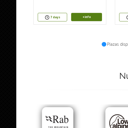
+info
7 days
Plazas disp
N