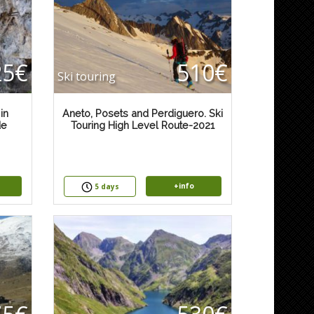
25€
510€
Ski touring
in
Aneto, Posets and Perdiguero. Ski
de
Touring High Level Route-2021
+info
5 days