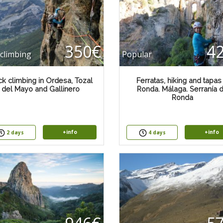
350€
4
climbing
Popular
k climbing in Ordesa, Tozal
Ferratas, hiking and tapas 
del Mayo and Gallinero
Ronda. Málaga. Serranía 
Ronda
+info
+info
2 days
4 days