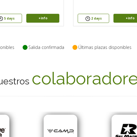
+info
+info
5 days
2 days
onibles
Salida confirmada
Últimas plazas disponibles
colaborador
uestros