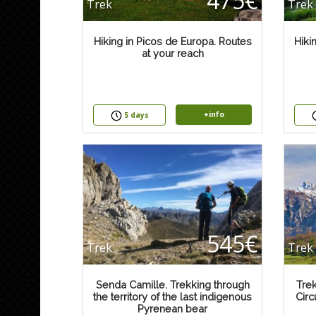
475€
Trek
Trek
Hiking in Picos de Europa. Routes
Hiki
at your reach
+info
5 days
545€
Trek
Trek
Senda Camille. Trekking through
Trek
the territory of the last indigenous
Circ
Pyrenean bear