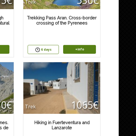
75€
530€
Trek
gh
Trekking Pass Aran. Cross-border
tural
crossing of the Pyrenees
+info
6 days
70€
1065€
Trek
nes.
Hiking in Fuerteventura and
os de
Lanzarote