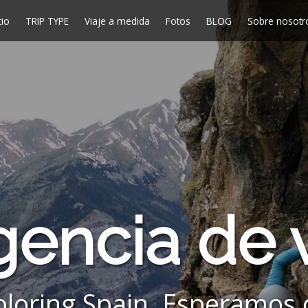
cio
TRIP TYPE
Viaje a medida
Fotos
BLOG
Sobre nosotr
gencia de v
ploring Spain. Esperamos 