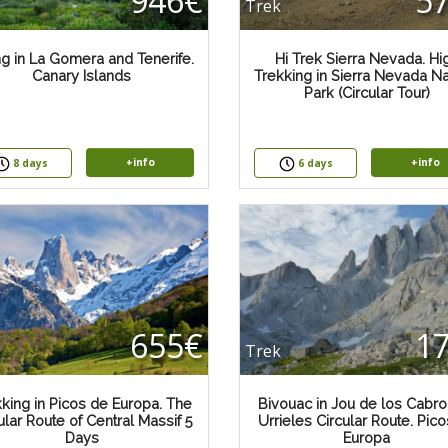
946€
5
Trek
ng in La Gomera and Tenerife.
Hi Trek Sierra Nevada. Hi
Canary Islands
Trekking in Sierra Nevada Na
Park (Circular Tour)
+info
+info
8 days
6 days
655€
1
Trek
king in Picos de Europa. The
Bivouac in Jou de los Cabro
ular Route of Central Massif 5
Urrieles Circular Route. Pic
Days
Europa