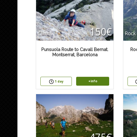
150€
Climb
Rock 
Punsuola Route to Cavall Bernat.
Roc
Montserrat, Barcelona
+info
1 day