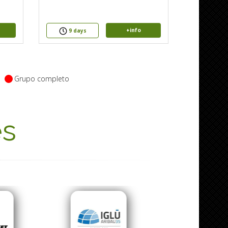
+info
9 days
Grupo completo
es