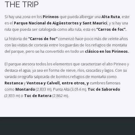
THE TRIP
Si hay una zona en los
Pirineos
que pueda albergar una
Alta Ruta
, este
es el
Parque Nacional de Aigüestortes y Sant Maurici
, y si hay una
ruta que pueda ser catalogada como alta ruta, esta es
“Carros de foc”.
La historia de
“Carros de foc”
comenzó hace poco más de veinte años
con las visitas de cortesía entre los guardas de los refugios de montaña
del parque, pero se ha convertido en todo un
clásico en los Pirineos.
El parque atesora todos los elementos que caracterizan el alto Pirineo y
destaca el agua, ya sea en forma de nieve, ríos, cascadas y lagos. Con su
variada orografía salpicada de bonitos refugios de montaña como
Restanca
y
Ventosa y Calvell,
entre otros,
y
cumbres famosas
como
Montardo
(2.833 m), Punta Alta (3.014 m),
Tuc de Saboredo
(2.833 m) o
Tuc de Ratera
(2.862 m).