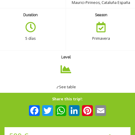
Maurici-Pirineos, Cataluña España
Seguro
Duration
Season
Español
5 días
Primavera
Level
⤤See table
Share this trip!:
Facebook
Twitter
WhatsApp
LinkedIn
Pinterest
Email