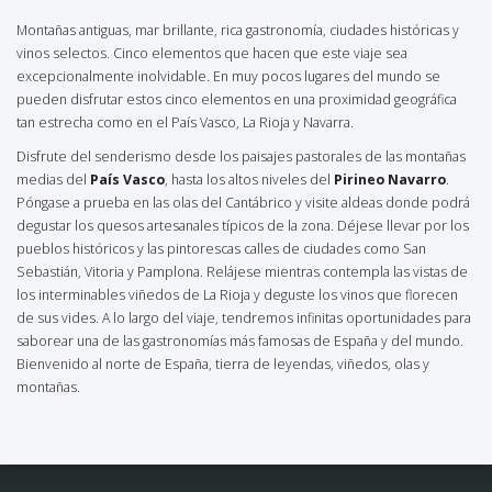
Montañas antiguas, mar brillante, rica gastronomía, ciudades históricas y
vinos selectos. Cinco elementos que hacen que este viaje sea
excepcionalmente inolvidable. En muy pocos lugares del mundo se
pueden disfrutar estos cinco elementos en una proximidad geográfica
tan estrecha como en el País Vasco, La Rioja y Navarra.
Disfrute del senderismo desde los paisajes pastorales de las montañas
medias del
País Vasco
, hasta los altos niveles del
Pirineo Navarro
.
Póngase a prueba en las olas del Cantábrico y visite aldeas donde podrá
degustar los quesos artesanales típicos de la zona. Déjese llevar por los
pueblos históricos y las pintorescas calles de ciudades como San
Sebastián, Vitoria y Pamplona. Relájese mientras contempla las vistas de
los interminables viñedos de La Rioja y deguste los vinos que florecen
de sus vides. A lo largo del viaje, tendremos infinitas oportunidades para
saborear una de las gastronomías más famosas de España y del mundo.
Bienvenido al norte de España, tierra de leyendas, viñedos, olas y
montañas.