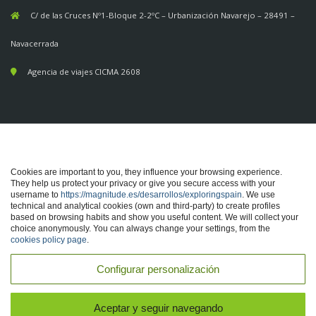
C/ de las Cruces Nº1-Bloque 2-2ºC – Urbanización Navarejo – 28491 –
Navacerrada
Agencia de viajes CICMA 2608
Cookies are important to you, they influence your browsing experience.
They help us protect your privacy or give you secure access with your
username to
https://magnitude.es/desarrollos/exploringspain
. We use
technical and analytical cookies (own and third-party) to create profiles
based on browsing habits and show you useful content. We will collect your
choice anonymously. You can always change your settings, from the
cookies policy page
.
© 2026 Muntania Outdoors S.L.
Configurar personalización
SOCIOS
AVISO LEGAL
POLÍTICA DE COOKIES
Aceptar y seguir navegando