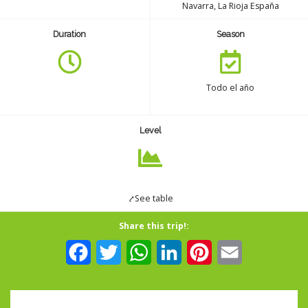
Navarra, La Rioja España
Seguro
Duration
Season
Español
Todo el año
Level
⤤See table
Share this trip!:
Facebook
Twitter
WhatsApp
LinkedIn
Pinterest
Email