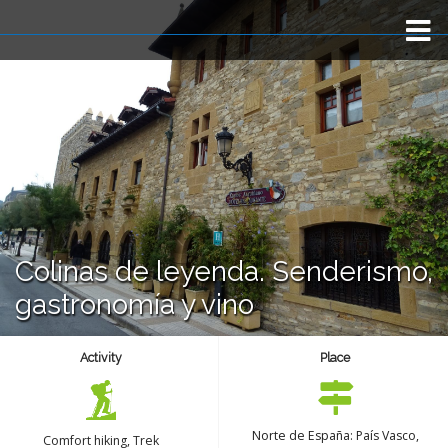
Inicio
TRIP TYPE
Viaje a medida
Fotos
Colinas de leyenda. Senderismo,
gastronomía y vino
BLOG
Activity
Place
Sobre nosotros
Contacto
Norte de España: País Vasco,
Comfort hiking
,
Trek