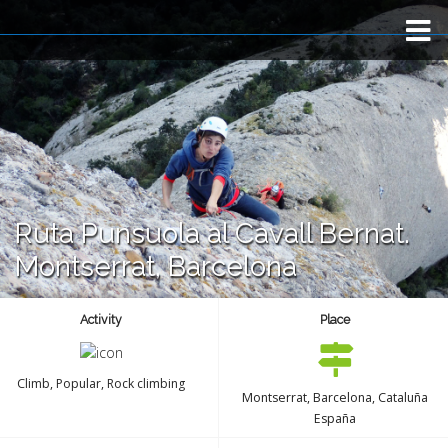
Inicio
TRIP TYPE
Viaje a medida
Ruta Punsuola al Cavall Bernat.
Fotos
Montserrat, Barcelona
BLOG
Activity
Place
Sobre nosotros
Climb
,
Popular
,
Rock climbing
Montserrat, Barcelona, Cataluña
España
Contacto