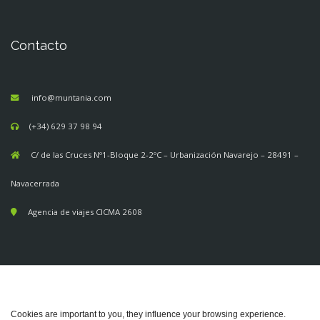
Contacto
info@muntania.com
(+34) 629 37 98 94
C/ de las Cruces Nº1-Bloque 2-2ºC – Urbanización Navarejo – 28491 –
Navacerrada
Agencia de viajes CICMA 2608
Cookies are important to you, they influence your browsing experience.