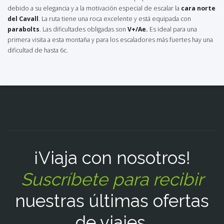
debido a su elegancia y a la motivación especial de escalar la
cara norte
del Cavall
. La ruta tiene una roca excelente y está equipada con
parabolts
. Las dificultades obligadas son
V+/Ae.
Es ideal para una
primera visita a esta montaña y para los escaladores más fuertes hay una
dificultad de hasta 6c.
¡Viaja con nosotros!
Suscríbete para recibir
nuestras últimas ofertas
de viajes.