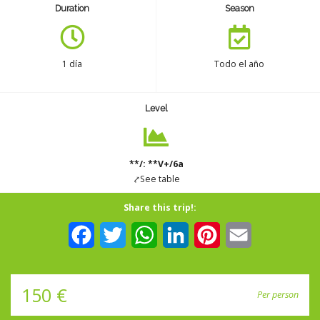
Duration
Season
Seguro
1 día
Todo el año
Español
Level
**/: **V+/6a
⤤See table
Share this trip!:
Facebook
Twitter
WhatsApp
LinkedIn
Pinterest
Email
150 €
Per person