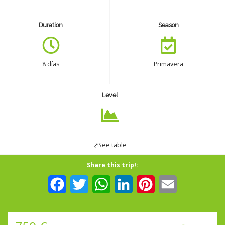
Seguro
Duration
Season
Español
8 días
Primavera
Level
⤤See table
Share this trip!:
Facebook
Twitter
WhatsApp
LinkedIn
Pinterest
Email