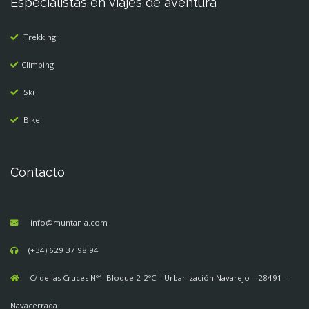
Especialistas en viajes de aventura
Trekking
Climbing
Ski
Bike
Contacto
info@muntania.com
(+34) 629 37 98 94
C/ de las Cruces Nº1-Bloque 2-2ºC – Urbanización Navarejo – 28491 –
Navacerrada