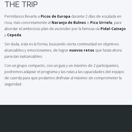
THE TRIP
Permítanos llevarle a
Picos de Europa
durante 2 días de escalada en
roca, más concretamente al
Naranjo de Bulnes
o
Picu Urrielu
, para
abordar el ambicioso plan de ascender por la famosa vía
Pidal-Cainejo
y
Cepeda
.
Sin duda, esta es la forma, buscando cierta continuidad en objetivos
alcanzables y emocionantes, de lograr
nuevos retos
que hasta ahora
parecían inalcanzables.
Con un grupo compacto, con un guía y un máximo de 2 participantes,
podremos adaptar el programa y las rutas a las capacidades del equipo
de cuerda para que podamos disfrutar al máximo sin comprometer la
seguridad.