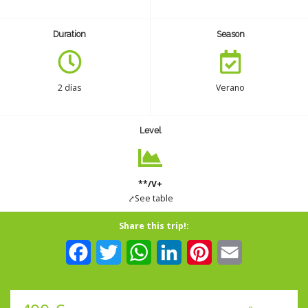
Seguro
Duration
Season
Español
2 días
Verano
Level
**/V+
⤤See table
Share this trip!:
Facebook
Twitter
WhatsApp
LinkedIn
Pinterest
Email