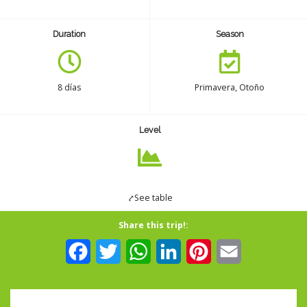
Seguro
Duration
Season
Español
8 días
Primavera, Otoño
Level
⤤See table
Share this trip!:
Facebook
Twitter
WhatsApp
LinkedIn
Pinterest
Email