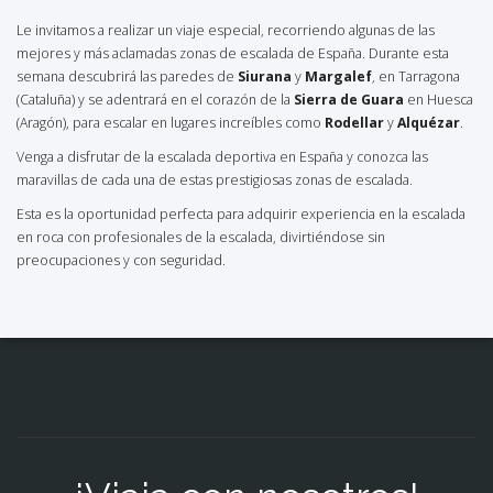
Le invitamos a realizar un viaje especial, recorriendo algunas de las
mejores y más aclamadas zonas de escalada de España. Durante esta
semana descubrirá las paredes de
Siurana
y
Margalef
, en Tarragona
(Cataluña) y se adentrará en el corazón de la
Sierra de Guara
en Huesca
(Aragón), para escalar en lugares increíbles como
Rodellar
y
Alquézar
.
Venga a disfrutar de la escalada deportiva en España y conozca las
maravillas de cada una de estas prestigiosas zonas de escalada.
Esta es la oportunidad perfecta para adquirir experiencia en la escalada
en roca con profesionales de la escalada, divirtiéndose sin
preocupaciones y con seguridad.