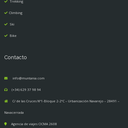
Trekking
Climbing
Ski
Bike
Contacto
info@muntania.com
(+34) 629 37 98 94
C/ de las Cruces Nº1-Bloque 2-2ºC – Urbanización Navarejo – 28491 –
Navacerrada
Agencia de viajes CICMA 2608